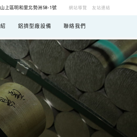
山上區明和里北勢洲58-1號
網站導覽
友站連結
介紹
鋁擠型廠設備
聯絡我們