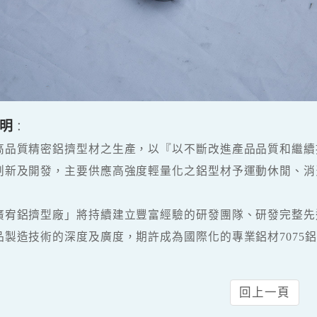
明
：
高品質精密鋁擠型材之生產，以『以不斷改進產品品質和繼續
創新及開發，主要供應高強度輕量化之鋁型材予運動休閒、消
廣宥鋁擠型廠」將持續建立豐富經驗的研發團隊、研發完整先
品製造技術的深度及廣度，期許成為國際化的專業鋁材7075鋁
回上一頁