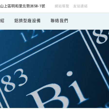
山上區明和里北勢洲58-1號
網站導覽
友站連結
介紹
鋁擠型廠設備
聯絡我們