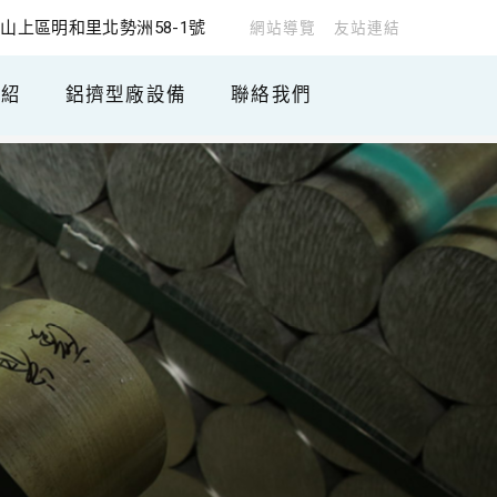
山上區明和里北勢洲58-1號
網站導覽
友站連結
介紹
鋁擠型廠設備
聯絡我們