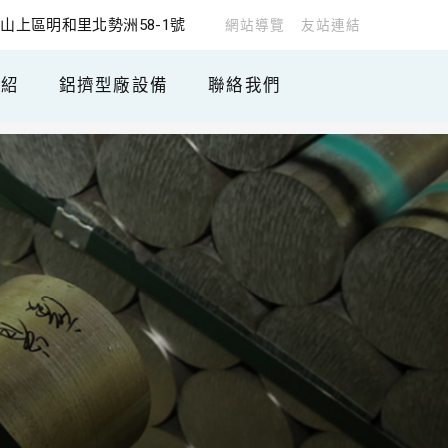
山上區明和里北勢洲58-1號
網站導覽
友站連結
介紹
鋁擠型廠設備
聯絡我們