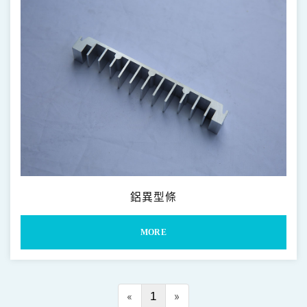
鋁異型條
MORE
«
1
»